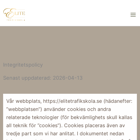
Skip
to
content
Integritetspolicy
Senast uppdaterad: 2026-04-13
Vår webbplats, https://elitetrafikskola.se (hädanefter:
”webbplatsen”) använder cookies och andra
relaterade teknologier (för bekvämlighets skull kallas
all teknik för ”cookies”). Cookies placeras även av
tredje part som vi har anlitat. I dokumentet nedan