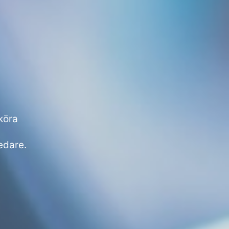
 köra
edare.