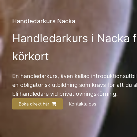
Handledarkurs Nacka
Handledarkurs i Nacka f
körkort
En handledarkurs, även kallad introduktionsutbil
en obligatorisk utbildning som krävs för att du 
bli handledare vid privat övningskörning.
Kontakta oss
Boka direkt här